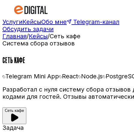
Услуги
Кейсы
Обо мне
Telegram-канал
Обсудить задачи
Главная
/
Кейсы
/
Сеть кафе
Система сбора отзывов
СЕТЬ КАФЕ
Telegram Mini App
React
Node.js
PostgreS
Разработал с нуля систему сбора отзывов 
кодами для гостей. Отзывы автоматически
Сеть кафе
Задача