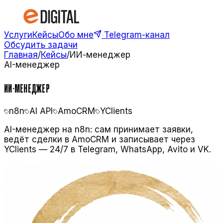
Услуги
Кейсы
Обо мне
Telegram-канал
Обсудить задачи
Главная
/
Кейсы
/
ИИ-менеджер
AI-менеджер
ИИ-МЕНЕДЖЕР
n8n
AI API
AmoCRM
YClients
AI-менеджер на n8n: сам принимает заявки,
ведёт сделки в AmoCRM и записывает через
YClients — 24/7 в Telegram, WhatsApp, Avito и VK.